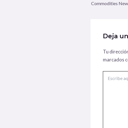
Commodities New
Deja u
Tu direcció
marcados 
Escribe
aquí...