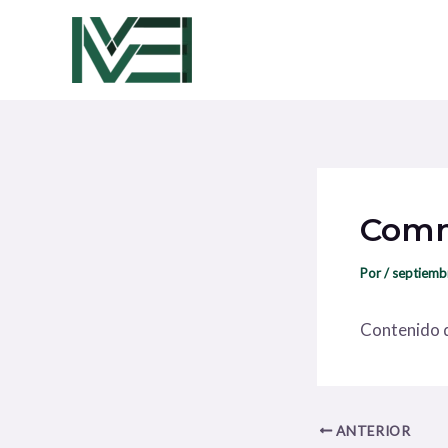
Ir
Navegación
al
de
contenido
entradas
Comm
Por
/
septiemb
Contenido d
ANTERIOR