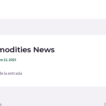
odities News
re 12, 2025
e la entrada
s