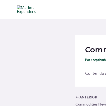
Ir
Navegación
al
de
contenido
entradas
Comm
Por
/
septiemb
Contenido d
ANTERIOR
Commodities New