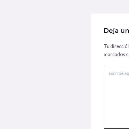
Deja u
Tu direcció
marcados 
Escribe
aquí...