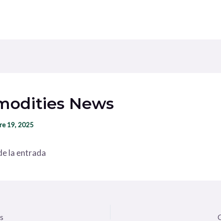
odities News
re 19, 2025
e la entrada
s