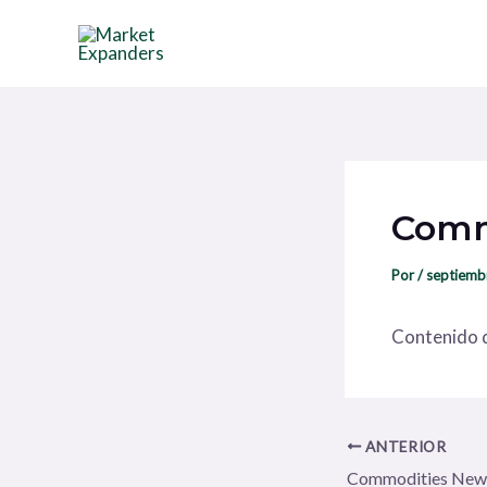
Ir
Navegación
al
de
contenido
entradas
Comm
Por
/
septiemb
Contenido d
ANTERIOR
Commodities New