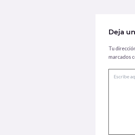
Deja u
Tu direcció
marcados 
Escribe
aquí...