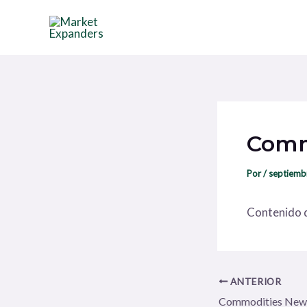
Ir
Navegación
al
de
contenido
entradas
Comm
Por
/
septiemb
Contenido d
ANTERIOR
Commodities New