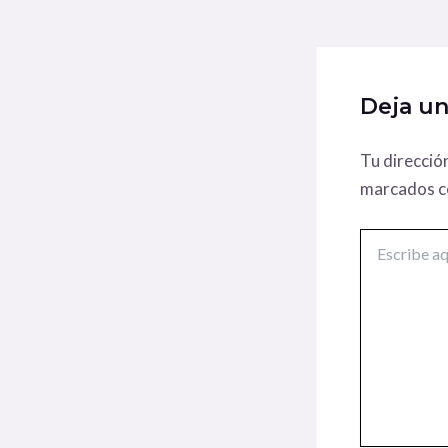
Deja u
Tu direcció
marcados 
Escribe
aquí...