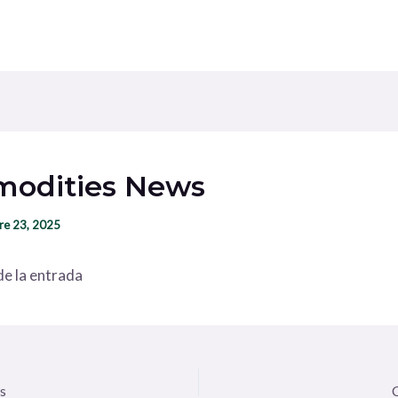
odities News
re 23, 2025
e la entrada
s