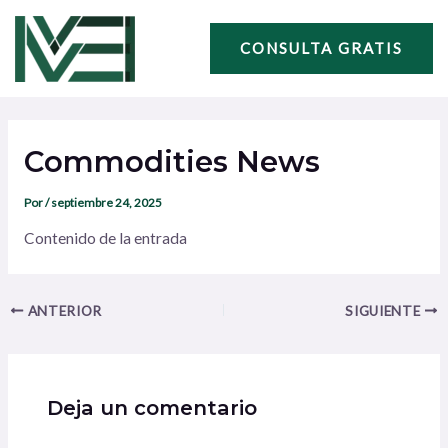
Ir
Navegación
al
de
CONSULTA GRATIS
contenido
entradas
Commodities News
Por
/
septiembre 24, 2025
Contenido de la entrada
ANTERIOR
SIGUIENTE
Deja un comentario