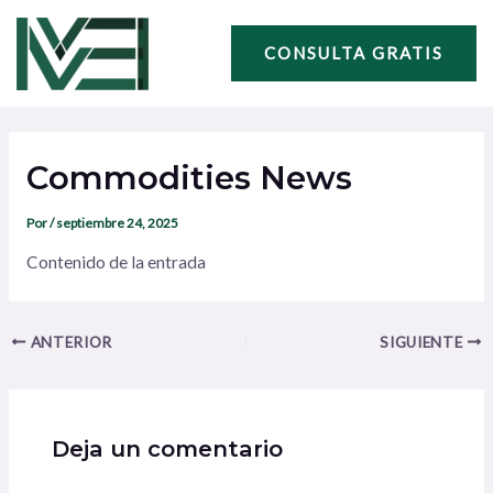
Ir
Navegación
al
de
CONSULTA GRATIS
contenido
entradas
Commodities News
Por
/
septiembre 24, 2025
Contenido de la entrada
ANTERIOR
SIGUIENTE
Deja un comentario