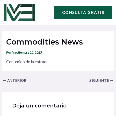
Ir
Navegación
al
de
CONSULTA GRATIS
contenido
entradas
Commodities News
Por
/
septiembre 25, 2025
Contenido de la entrada
ANTERIOR
SIGUIENTE
Deja un comentario