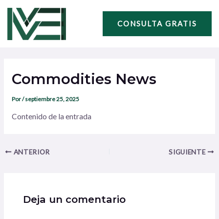
Ir
Navegación
al
de
CONSULTA GRATIS
contenido
entradas
Commodities News
Por
/
septiembre 25, 2025
Contenido de la entrada
ANTERIOR
SIGUIENTE
Deja un comentario