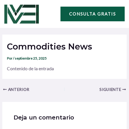
Ir
Navegación
al
de
CONSULTA GRATIS
contenido
entradas
Commodities News
Por
/
septiembre 25, 2025
Contenido de la entrada
ANTERIOR
SIGUIENTE
Deja un comentario