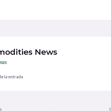
odities News
 2025
e la entrada
s