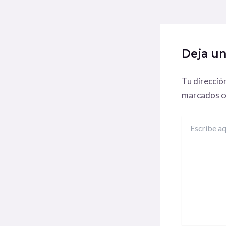
Deja u
Tu direcció
marcados 
Escribe
aquí...