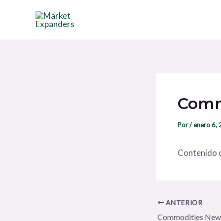
Ir
Navegación
al
de
contenido
entradas
Comm
Por
/
enero 6,
Contenido d
ANTERIOR
Commodities New