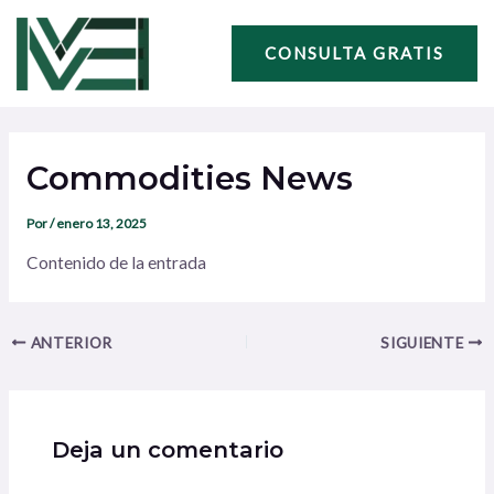
Ir
Navegación
al
de
CONSULTA GRATIS
contenido
entradas
Commodities News
Por
/
enero 13, 2025
Contenido de la entrada
ANTERIOR
SIGUIENTE
Deja un comentario