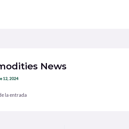
odities News
e 12, 2024
e la entrada