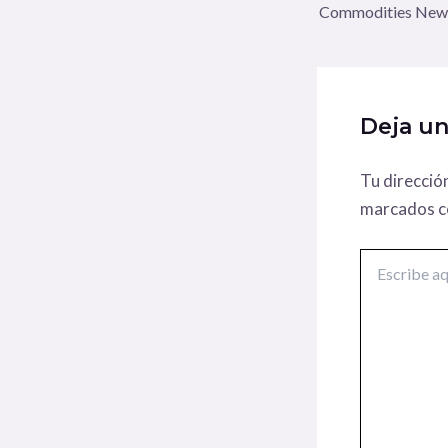
Commodities New
Deja u
Tu direcció
marcados 
Escribe
aquí...