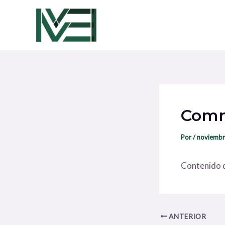
Ir
Navegación
al
de
contenido
entradas
Comm
Por
/
noviembr
Contenido d
ANTERIOR