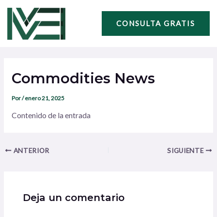
Ir
Navegación
al
de
CONSULTA GRATIS
contenido
entradas
Commodities News
Por
/
enero 21, 2025
Contenido de la entrada
ANTERIOR
SIGUIENTE
Deja un comentario