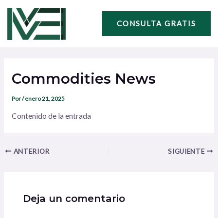
Ir
Navegación
al
de
CONSULTA GRATIS
contenido
entradas
Commodities News
Por
/
enero 21, 2025
Contenido de la entrada
ANTERIOR
SIGUIENTE
Deja un comentario