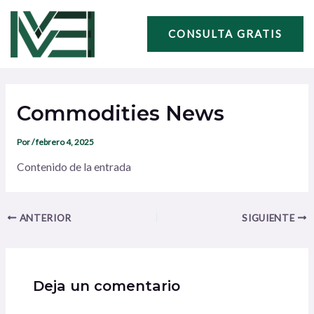
Ir
Navegación
al
de
CONSULTA GRATIS
contenido
entradas
Commodities News
Por
/
febrero 4, 2025
Contenido de la entrada
ANTERIOR
SIGUIENTE
Deja un comentario