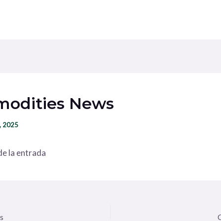
odities News
, 2025
e la entrada
s