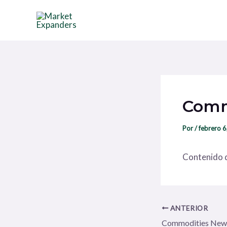
Ir
Navegación
al
de
contenido
entradas
Comm
Por
/
febrero 6
Contenido d
ANTERIOR
Commodities New