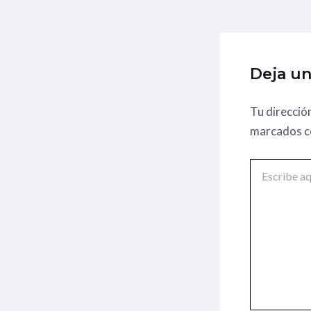
Deja u
Tu direcció
marcados 
Escribe
aquí...