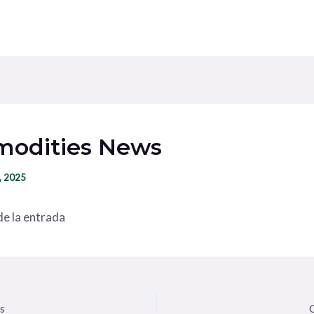
odities News
, 2025
e la entrada
s