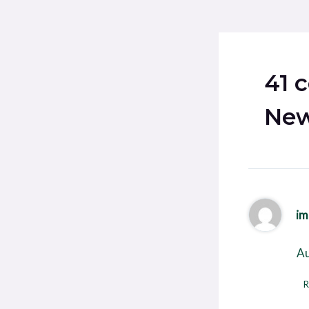
41 
New
im
Au
R