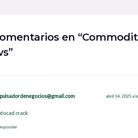
comentarios en “Commodit
s”
pulsadordenegocios@gmail.com
abril 14, 2025 a 
tocad crack
esponder