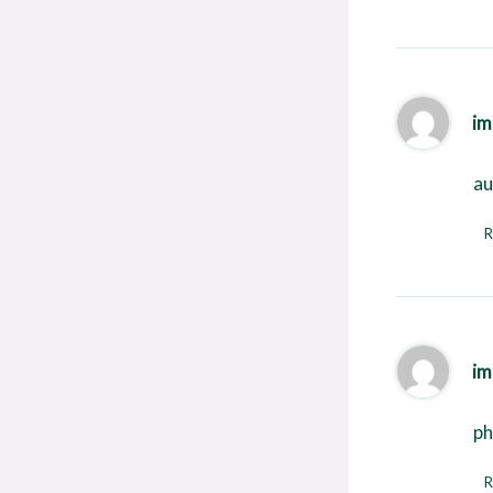
im
au
R
im
ph
R