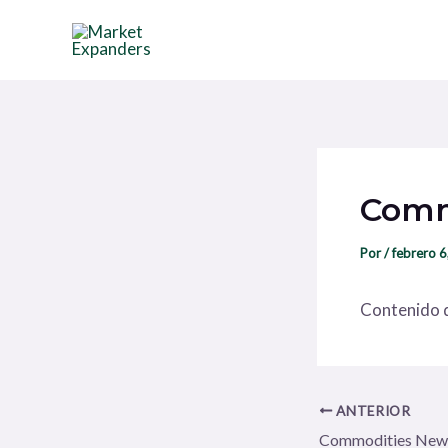
Ir
Navegación
al
de
contenido
entradas
Comm
Por
/
febrero 6
Contenido d
ANTERIOR
Commodities New