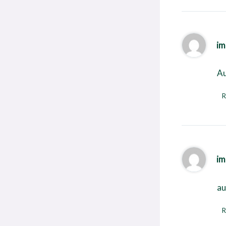
im
Au
R
im
au
R