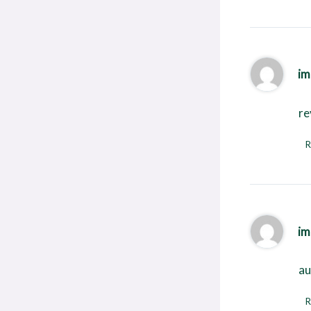
im
re
R
im
au
R