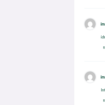
im
id
R
im
In
R