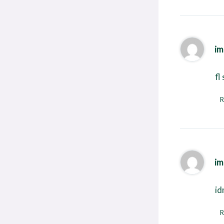
im
fl
R
im
id
R