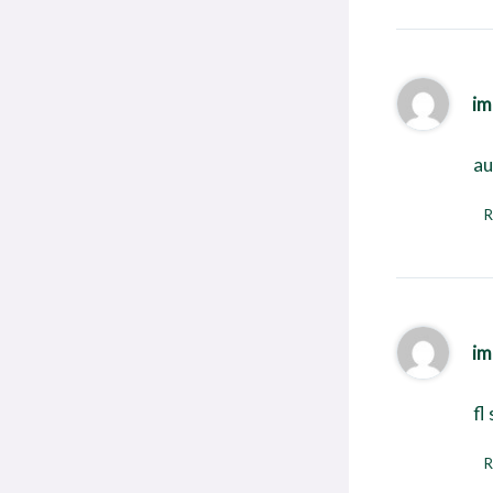
im
au
R
im
fl
R