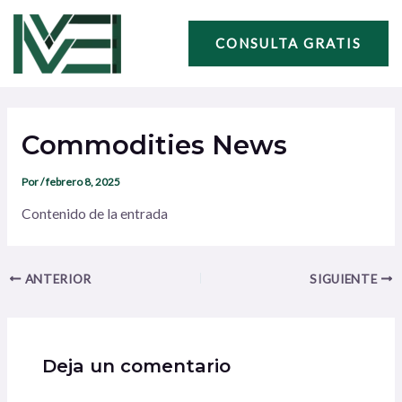
Ir
Navegación
al
de
CONSULTA GRATIS
contenido
entradas
Commodities News
Por
/
febrero 8, 2025
Contenido de la entrada
ANTERIOR
SIGUIENTE
Deja un comentario