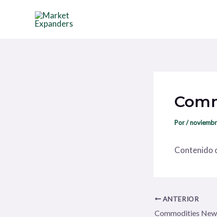
Ir
Navegación
al
de
contenido
entradas
Comm
Por
/
noviembr
Contenido d
ANTERIOR
Commodities New