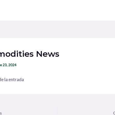
odities News
e 23, 2024
e la entrada
s