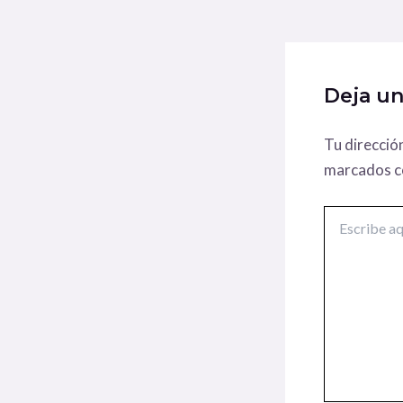
Deja u
Tu direcció
marcados 
Escribe
aquí...