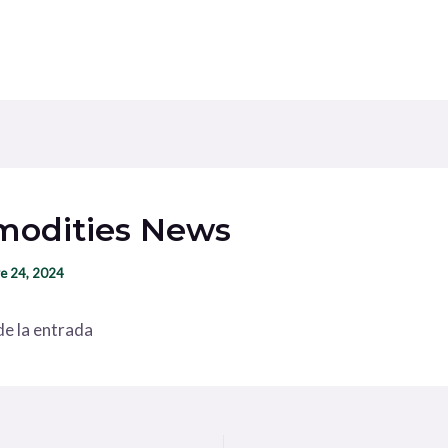
odities News
e 24, 2024
e la entrada