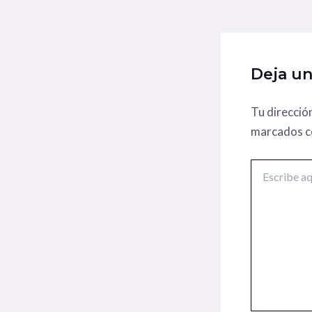
Deja u
Tu direcció
marcados 
Escribe
aquí...