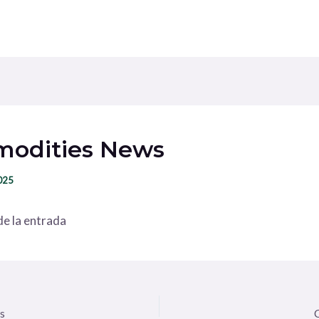
odities News
2025
e la entrada
s