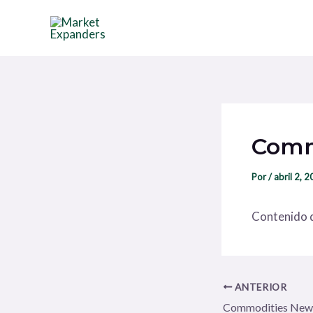
Ir
Navegación
al
de
contenido
entradas
Comm
Por
/
abril 2, 
Contenido d
ANTERIOR
Commodities New