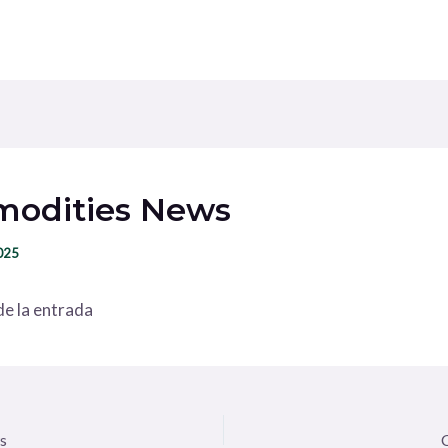
odities News
2025
e la entrada
s