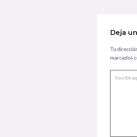
Deja u
Tu direcció
marcados 
Escribe
aquí...