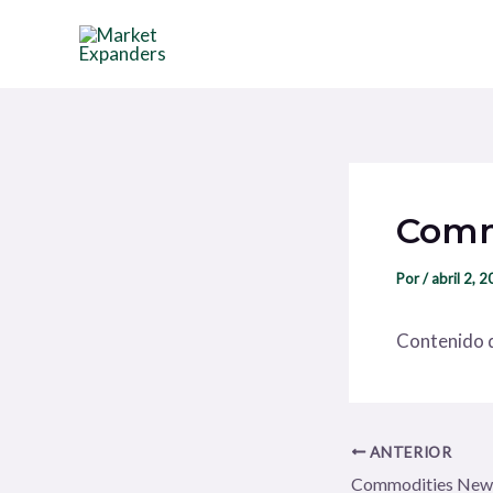
Ir
Navegación
al
de
contenido
entradas
Comm
Por
/
abril 2, 
Contenido d
ANTERIOR
Commodities New